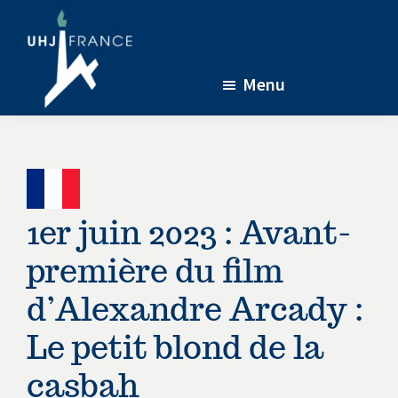
Passer
Passer
Passer
au
à
au
contenu
la
pied
Menu
principal
barre
de
latérale
page
UHJ-
L’association
France
principale
soutenant
la
recherche
1er juin 2023 : Avant-
menée
à
première du film
l’Université
d’Alexandre Arcady :
de
Jérusalem
Le petit blond de la
en
casbah
partenariat