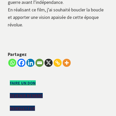
guerre avant l’indépendance.
En réalisant ce film, j’ai souhaité boucler la boucle
et apporter une vision apaisée de cette époque
révolue.
Partagez
Barre
FAIRE UN DON
latérale
DEVENIR MEMBRE
principale
NEWSLETTER