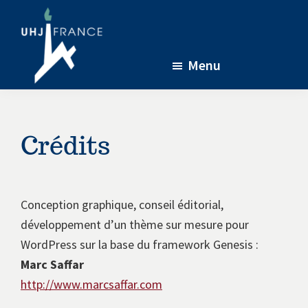
Passer
Passer
Passer
au
à
au
contenu
la
pied
Menu
principal
barre
de
latérale
page
UHJ-
L’association
France
principale
soutenant
la
Crédits
recherche
menée
à
Conception graphique, conseil éditorial,
l’Université
développement d’un thème sur mesure pour
de
WordPress sur la base du framework Genesis :
Jérusalem
Marc Saffar
en
http://www.marcsaffar.com
partenariat