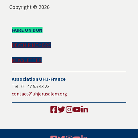
avec
Copyright © 2026
les
instituts
Barre
européens.
FAIRE UN DON
latérale
DEVENIR MEMBRE
principale
NEWSLETTER
Association UHJ-France
Tél.: 01 47 55 43 23
contact@uhjerusalem.org