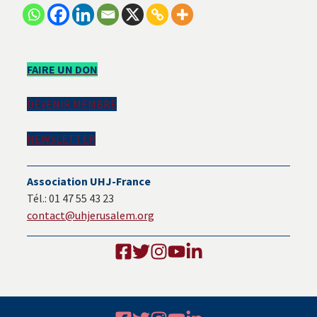
Barre
FAIRE UN DON
latérale
DEVENIR MEMBRE
principale
NEWSLETTER
Association UHJ-France
Tél.: 01 47 55 43 23
contact@uhjerusalem.org