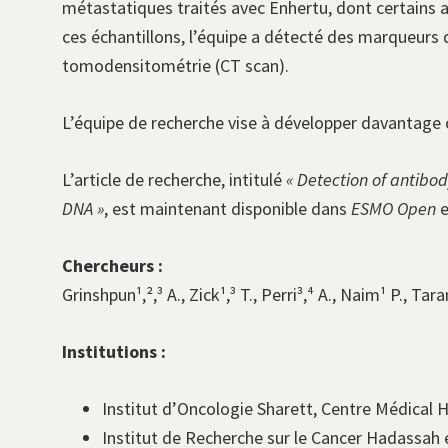
métastatiques traités avec Enhertu, dont certains 
ces échantillons, l’équipe a détecté des marqueur
tomodensitométrie (CT scan).
L’équipe de recherche vise à développer davantage c
L’article de recherche, intitulé
« Detection of antibod
DNA »
, est maintenant disponible dans
ESMO Open
e
Chercheurs :
Grinshpun¹,²,³ A., Zick¹,³ T., Perri³,⁴ A., Naim¹ P., Ta
Institutions :
Institut d’Oncologie Sharett, Centre Médical
Institut de Recherche sur le Cancer Hadassah 