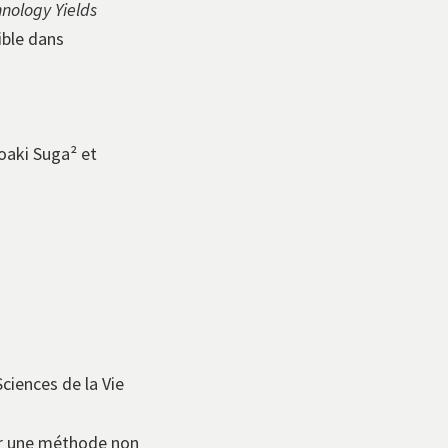
nology Yields
ible dans
roaki Suga² et
ciences de la Vie
nir une méthode non