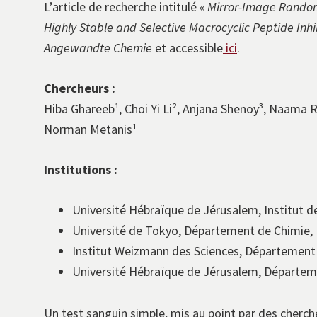
L’article de recherche intitulé
« Mirror-Image Random
Highly Stable and Selective Macrocyclic Peptide Inhi
Angewandte Chemie
et accessible
ici
.
Chercheurs :
Hiba Ghareeb¹, Choi Yi Li², Anjana Shenoy³, Naama R
Norman Metanis¹
Institutions :
Université Hébraïque de Jérusalem, Institut d
Université de Tokyo, Département de Chimie, 
Institut Weizmann des Sciences, Département
Université Hébraïque de Jérusalem, Départemen
Un test sanguin simple, mis au point par des cherc