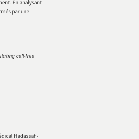
ment. En analysant
irmés par une
lating cell-free
Médical Hadassah-