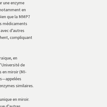
our une enzyme
r, notamment en
 Bien que la MMP7
des médicaments
e avec d’autres
chent, compliquant
raïque, en
l’Université de
 en miroir (MI-
les—appelées
enzymes similaires.
nique en miroir.
que d’autres