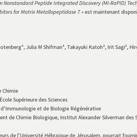
 Nonstandard Peptide Integrated Discovery (MI-RaPID) Tech
bitors for Matrix Metallopeptidase 7 »
est maintenant dispon
otenberg⁴, Julia M Shifman⁴, Takayuki Katoh², Irit Sagi³, Hi
e Chimie
École Supérieure des Sciences
 d’Immunologie et de Biologie Régénérative
t de Chimie Biologique, Institut Alexander Silverman des S
heurs de l’Université Hébraïque de Jérusalem, pourrait four