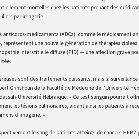
tentiellement mortelles chez les patients prenant des médic
uliers par imagerie.
ués anticorps-médicaments (ADCs), comme le médicament an
, représentent une nouvelle génération de thérapies ciblées
thie interstitielle diffuse (PID) — une affection grave po
itée.
reuses sont des traitements puissants, mais la surveillance 
lbert Grinshpun de la Faculté de Médecine de l’Université Hé
dassah-Université Hébraïque. « Ce test sanguin pourrait off
ent les lésions pulmonaires, aidant ainsi les patients à rece
mens d’imagerie. »
spectivement le sang de patients atteints de cancers HER2-p