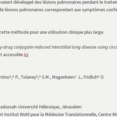
avaient développé des lésions pulmonaires pendant le traite
s de lésions pulmonaires correspondant aux symptômes conf
ette méthode pour une utilisation clinique plus large.
y-drug conjugate-induced interstitial lung disease using circu
t accessible
ici
.
rantino⁵,⁶ P., Tolaney⁵,⁶ S.M., Magenheim⁷ J., Fridlich⁸ O.
 Hadassah-Université Hébraïque, Jérusalem
et Institut Wohl pour la Médecine Translationnelle, Centre 