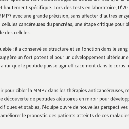
e et hautement spécifique. Lors des tests en laboratoire, D’2
a MMP7 avec une grande précision, sans affecter d’autres enz
s cellules cancéreuses du pancréas, une étape critique pour b
e des cellules.
able : il a conservé sa structure et sa fonction dans le san
 suggère un fort potentiel pour un développement ultérieur e
rantir que le peptide puisse agir efficacement dans le corps 
ir pour cibler la MMP7 dans les thérapies anticancéreuses, 
de découverte de peptides aléatoires en miroir pour dévelo
fiques et stables, l’équipe ouvre de nouvelles perspectives 
méliorer le pronostic des patients atteints de ces maladies d