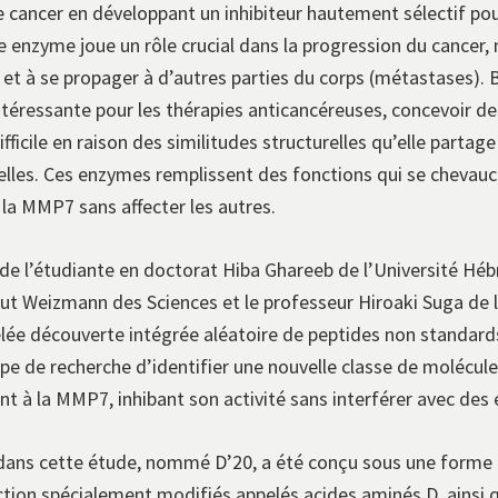
le cancer en développant un inhibiteur hautement sélectif p
e enzyme joue un rôle crucial dans la progression du cance
s et à se propager à d’autres parties du corps (métastases).
téressante pour les thérapies anticancéreuses, concevoir 
ficile en raison des similitudes structurelles qu’elle partag
elles. Ces enzymes remplissent des fonctions qui se chevau
la MMP7 sans affecter les autres.
de l’étudiante en doctorat Hiba Ghareeb de l’Université Héb
titut Weizmann des Sciences et le professeur Hiroaki Suga de 
elée découverte intégrée aléatoire de peptides non standards
ipe de recherche d’identifier une nouvelle classe de molécu
 à la MMP7, inhibant son activité sans interférer avec des 
dans cette étude, nommé D’20, a été conçu sous une forme u
tion spécialement modifiés appelés acides aminés D, ainsi 