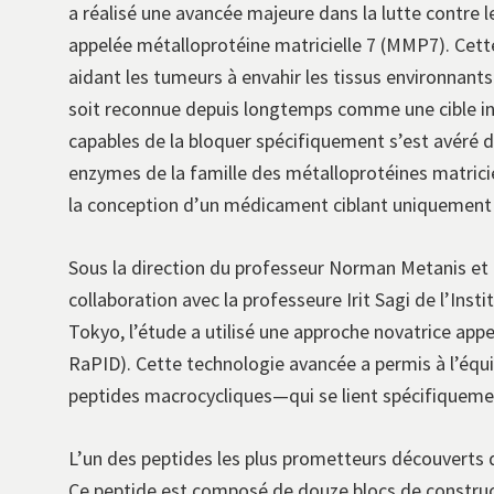
a réalisé une avancée majeure dans la lutte contre 
appelée métalloprotéine matricielle 7 (MMP7). Cett
aidant les tumeurs à envahir les tissus environnant
soit reconnue depuis longtemps comme une cible in
capables de la bloquer spécifiquement s’est avéré dif
enzymes de la famille des métalloprotéines matrici
la conception d’un médicament ciblant uniquement 
Sous la direction du professeur Norman Metanis et 
collaboration avec la professeure Irit Sagi de l’Ins
Tokyo, l’étude a utilisé une approche novatrice app
RaPID). Cette technologie avancée a permis à l’équ
peptides macrocycliques—qui se lient spécifiquement
L’un des peptides les plus prometteurs découverts 
Ce peptide est composé de douze blocs de construc