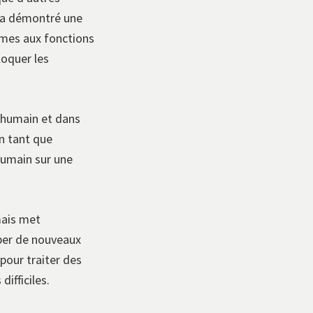
0 a démontré une
ymes aux fonctions
loquer les
g humain et dans
n tant que
humain sur une
mais met
pper de nouveaux
pour traiter des
ifficiles.