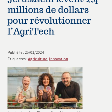
avec
millions de dollars
les
instituts
pour révolutionner
européens.
l’AgriTech
Publié le : 25/01/2024
Étiquettes :
Agriculture
,
Innovation