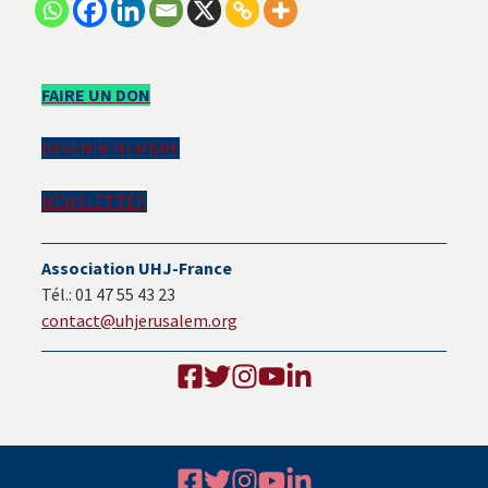
Barre
FAIRE UN DON
latérale
DEVENIR MEMBRE
principale
NEWSLETTER
Association UHJ-France
Tél.: 01 47 55 43 23
contact@uhjerusalem.org
Footer