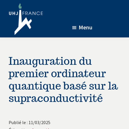
Passer
Passer
Passer
au
à
au
contenu
la
pied
Menu
principal
barre
de
latérale
page
UHJ-
L’association
France
principale
soutenant
la
Inauguration du
recherche
premier ordinateur
menée
à
quantique basé sur la
l’Université
supraconductivité
de
Jérusalem
en
Publié le : 11/03/2025
partenariat