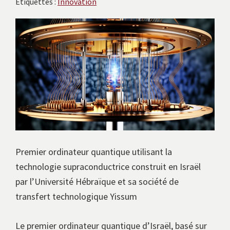
Étiquettes :
Innovation
avec
les
instituts
européens.
Premier ordinateur quantique utilisant la
technologie supraconductrice construit en Israël
par l’Université Hébraïque et sa société de
transfert technologique Yissum
Le premier ordinateur quantique d’Israël, basé sur