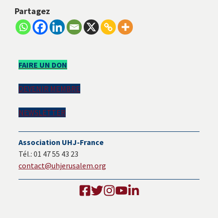
Partagez
Barre
FAIRE UN DON
latérale
DEVENIR MEMBRE
principale
NEWSLETTER
Association UHJ-France
Tél.: 01 47 55 43 23
contact@uhjerusalem.org