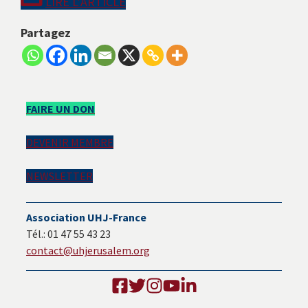
LIRE L’ARTICLE
Partagez
Barre
FAIRE UN DON
latérale
DEVENIR MEMBRE
principale
NEWSLETTER
Association UHJ-France
Tél.: 01 47 55 43 23
contact@uhjerusalem.org