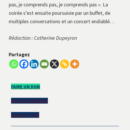
pas, je comprends pas, je comprends pas ». La
soirée s’est ensuite poursuivie par un buffet, de
multiples conversations et un concert endiablé…
Rédaction : Catherine Dupeyron
Partagez
Barre
FAIRE UN DON
latérale
DEVENIR MEMBRE
principale
NEWSLETTER