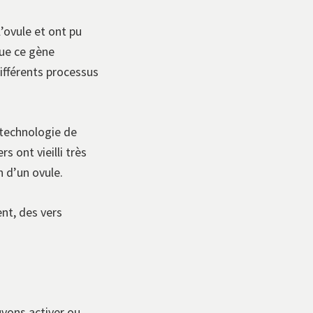
’ovule et ont pu
que ce gène
ifférents processus
 technologie de
 ont vieilli très
n d’un ovule.
nt, des vers
uvons activer ou