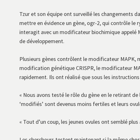
Tzur et son équipe ont surveillé les changements da
mettre en évidence un gène, ogr-2, qui contrôle le
interagit avec un modificateur biochimique appelé M
de développement.
Plusieurs gènes contrôlent le modificateur MAPK, m
modification génétique CRISPR, le modificateur MARK 
rapidement. Ils ont réalisé que sous les instruction
« Nous avons testé le rôle du gène en le retirant d
‘modifiés’ sont devenus moins fertiles et leurs ovul
« Tout d’un coup, les jeunes ovules ont semblé plus âg
Les chercheurs testent maintenant si la même chose s