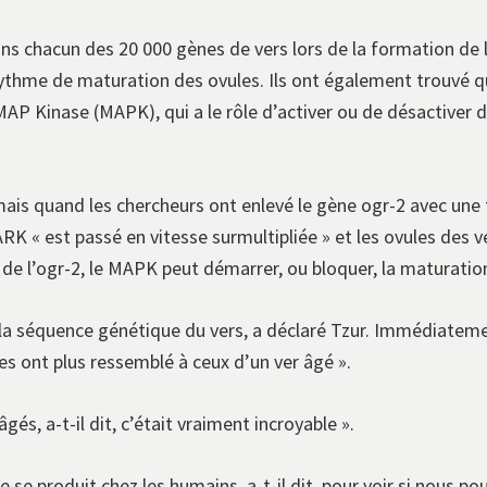
ns chacun des 20 000 gènes de vers lors de la formation de l
 rythme de maturation des ovules. Ils ont également trouvé 
AP Kinase (MAPK), qui a le rôle d’activer ou de désactiver d
ais quand les chercheurs ont enlevé le gène ogr-2 avec une
« est passé en vitesse surmultipliée » et les ovules des vers
s de l’ogr-2, le MAPK peut démarrer, ou bloquer, la maturatio
e la séquence génétique du vers, a déclaré Tzur. Immédiateme
es ont plus ressemblé à ceux d’un ver âgé ».
és, a-t-il dit, c’était vraiment incroyable ».
e produit chez les humains, a-t-il dit, pour voir si nous po