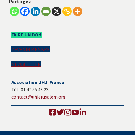
Partagez
Barre
FAIRE UN DON
latérale
DEVENIR MEMBRE
principale
NEWSLETTER
Association UHJ-France
Tél.: 01 47 55 43 23
contact@uhjerusalem.org