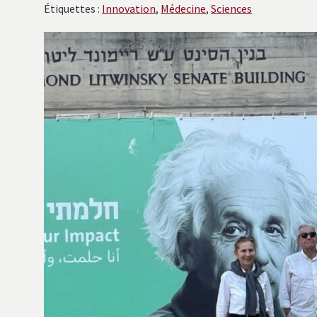
avec
Étiquettes :
Innovation
,
Médecine
,
Sciences
les
instituts
européens.