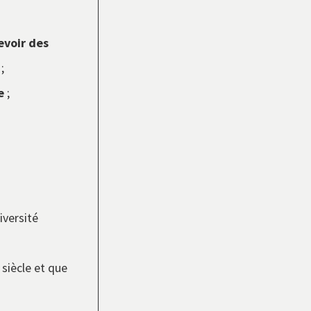
evoir des
;
e
;
iversité
siècle et que