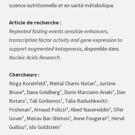
science nutritionnelle et en santé métabolique.
Article de recherche :
Repeated fasting events sensitize enhancers,
transcription factor activity and gene expression to
support augmented ketogenesis
, disponible dans
Nucleic Acids Research
.
Chercheurs :
Noga Korenfeld¹, Meital Charni-Natan¹, Justine
Bruse², Dana Goldberg¹, Dorin Marciano-Anaki¹, Dan
Rotaro¹, Tali Gorbonos¹, Talia Radushkevitz-
Frishman¹, Arnaud Polizzi², Abed Nasereddin³, Ofer
Gover¹, Meirav Bar-Shimon¹, Anne Fougerat², Hervé
Guillou², Ido Goldstein¹