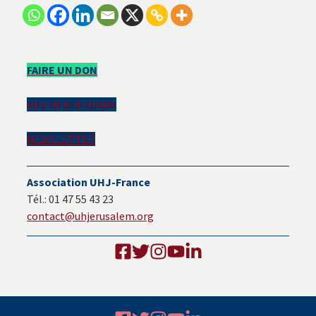
Barre
FAIRE UN DON
latérale
DEVENIR MEMBRE
principale
NEWSLETTER
Association UHJ-France
Tél.: 01 47 55 43 23
contact@uhjerusalem.org