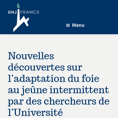
Passer
Passer
Passer
au
à
au
contenu
la
pied
Menu
principal
barre
de
latérale
page
UHJ-
L’association
France
principale
soutenant
la
Nouvelles
recherche
découvertes sur
menée
à
l’adaptation du foie
l’Université
au jeûne intermittent
de
Jérusalem
par des chercheurs de
en
l’Université
partenariat