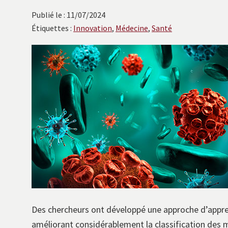
avec
Publié le : 11/07/2024
les
Étiquettes :
Innovation
,
Médecine
,
Santé
instituts
européens.
Des chercheurs ont développé une approche d’appre
améliorant considérablement la classification des m