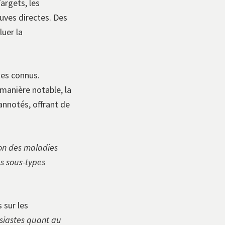
argets, les
uves directes. Des
uer la
ies connus.
manière notable, la
nnotés, offrant de
ion des maladies
s sous-types
 sur les
siastes quant au