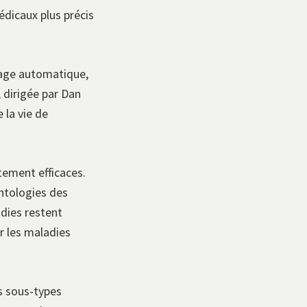
édicaux plus précis
sage automatique,
 dirigée par Dan
 la vie de
tement efficaces.
ntologies des
adies restent
r les maladies
s sous-types