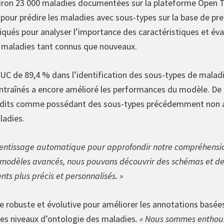
nviron 23 000 maladies documentées sur la plateforme Open T
 pour prédire les maladies avec sous-types sur la base de pre
ués pour analyser l’importance des caractéristiques et éval
e maladies tant connus que nouveaux.
UC de 89,4 % dans l’identification des sous-types de malad
ntraînés a encore amélioré les performances du modèle. De 
prédits comme possédant des sous-types précédemment non a
ladies.
pprentissage automatique pour approfondir notre compréhens
s modèles avancés, nous pouvons découvrir des schémas et de
ts plus précis et personnalisés. »
robuste et évolutive pour améliorer les annotations basées
des niveaux d’ontologie des maladies
. « Nous sommes enthou