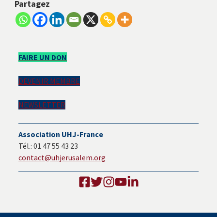
Partagez
Barre
FAIRE UN DON
latérale
DEVENIR MEMBRE
principale
NEWSLETTER
Association UHJ-France
Tél.: 01 47 55 43 23
contact@uhjerusalem.org