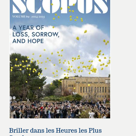
avec
les
instituts
européens.
Briller dans les Heures les Plus