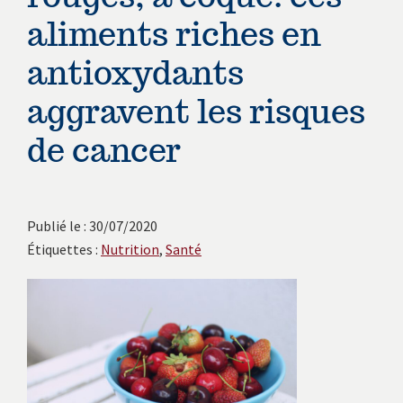
avec
aliments riches en
les
instituts
antioxydants
européens.
aggravent les risques
de cancer
Publié le : 30/07/2020
Étiquettes :
Nutrition
,
Santé