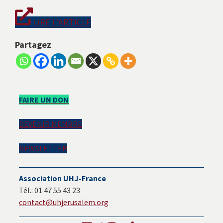
LIRE L’ARTICLE
Partagez
Barre
FAIRE UN DON
latérale
DEVENIR MEMBRE
principale
NEWSLETTER
Association UHJ-France
Tél.: 01 47 55 43 23
contact@uhjerusalem.org