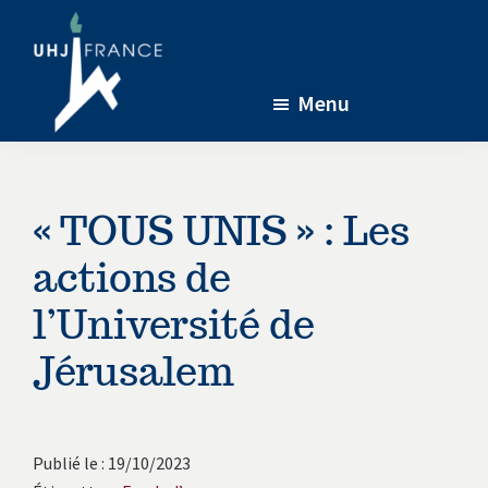
Passer
Passer
Passer
au
à
au
contenu
la
pied
Menu
principal
barre
de
latérale
page
UHJ-
L’association
France
principale
soutenant
la
« TOUS UNIS » : Les
recherche
actions de
menée
à
l’Université de
l’Université
Jérusalem
de
Jérusalem
en
Publié le : 19/10/2023
partenariat