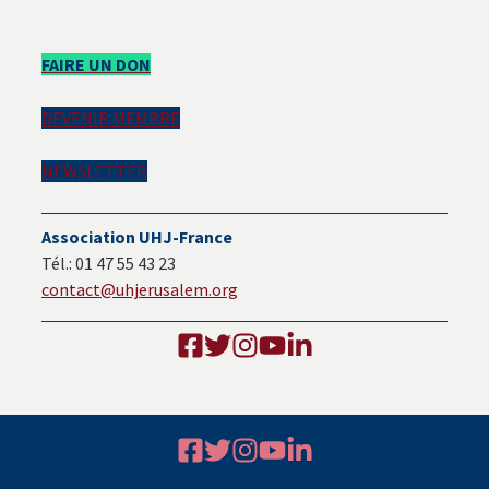
Barre
FAIRE UN DON
latérale
DEVENIR MEMBRE
principale
NEWSLETTER
Association UHJ-France
Tél.: 01 47 55 43 23
contact@uhjerusalem.org
Footer