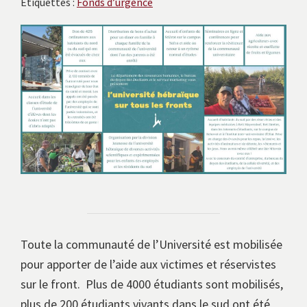
Étiquettes :
Fonds d’urgence
avec
les
instituts
européens.
Toute la communauté de l’Université est mobilisée
pour apporter de l’aide aux victimes et réservistes
sur le front. Plus de 4000 étudiants sont mobilisés,
plus de 200 étudiants vivants dans le sud ont été