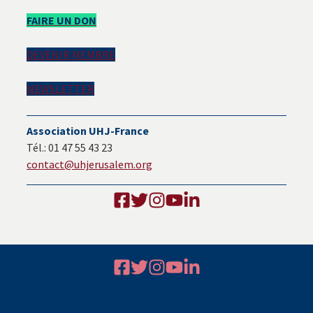
Barre
FAIRE UN DON
latérale
DEVENIR MEMBRE
principale
NEWSLETTER
Association UHJ-France
Tél.: 01 47 55 43 23
contact@uhjerusalem.org
Footer