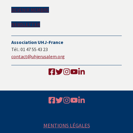
latérale
DEVENIR MEMBRE
principale
NEWSLETTER
Association UHJ-France
Tél.: 01 47 55 43 23
contact@uhjerusalem.org
Footer
MENTIONS LÉGALES