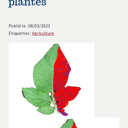
plantes
avec
les
instituts
Publié le : 08/03/2023
européens.
Étiquettes :
Agriculture