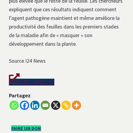
plus élevée que le reste de la feuille. Les chercheurs
expliquent que ces résultats indiquent comment
l’agent pathogène maintient et même améliore la
productivité des feuilles dans les premiers stades
de la maladie afin de « masquer » son
développement dans la plante.
Source I24 News
LIRE L’ARTICLE
Partagez
Barre
FAIRE UN DON