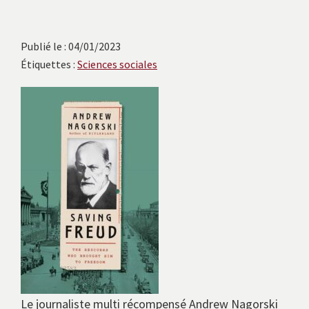
avec
les
instituts
Publié le : 04/01/2023
Étiquettes :
Sciences sociales
européens.
Le journaliste multi récompensé Andrew Nagorski