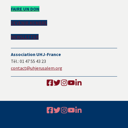
Barre
FAIRE UN DON
latérale
DEVENIR MEMBRE
principale
NEWSLETTER
Association UHJ-France
Tél.: 01 47 55 43 23
contact@uhjerusalem.org
Footer