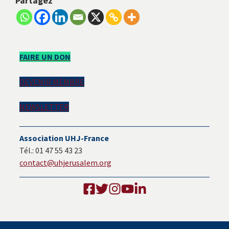
Partagez
Barre
FAIRE UN DON
latérale
DEVENIR MEMBRE
principale
NEWSLETTER
Association UHJ-France
Tél.: 01 47 55 43 23
contact@uhjerusalem.org