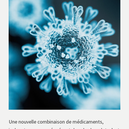
avec
les
instituts
européens.
Une nouvelle combinaison de médicaments,