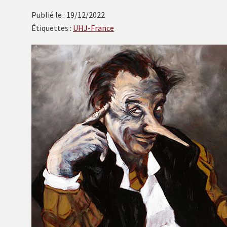
avec
Publié le : 19/12/2022
les
Étiquettes :
UHJ-France
instituts
européens.