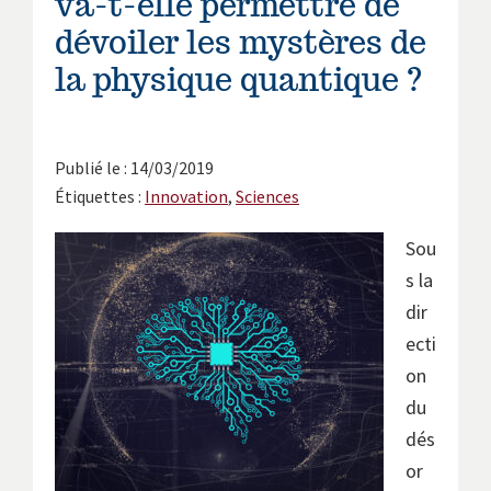
va-t-elle permettre de
dévoiler les mystères de
la physique quantique ?
Publié le : 14/03/2019
Étiquettes :
Innovation
,
Sciences
Sou
s la
dir
ecti
on
du
dés
or