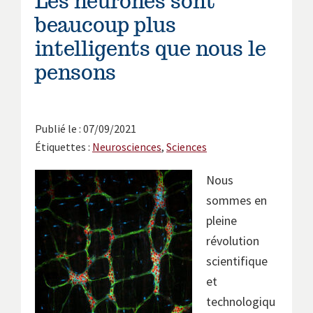
Les neurones sont
beaucoup plus
intelligents que nous le
pensons
Publié le : 07/09/2021
Étiquettes :
Neurosciences
,
Sciences
Nous
sommes en
pleine
révolution
scientifique
et
technologiqu