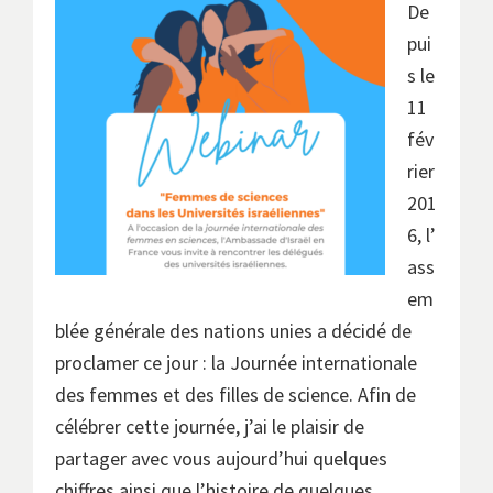
De
pui
s le
11
fév
rier
201
6, l’
ass
em
blée générale des nations unies a décidé de
proclamer ce jour : la Journée internationale
des femmes et des filles de science. Afin de
célébrer cette journée, j’ai le plaisir de
partager avec vous aujourd’hui quelques
chiffres ainsi que l’histoire de quelques