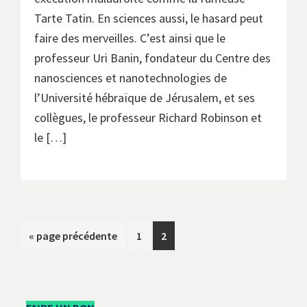
Tarte Tatin. En sciences aussi, le hasard peut
faire des merveilles. C’est ainsi que le
professeur Uri Banin, fondateur du Centre des
nanosciences et nanotechnologies de
l’Université hébraïque de Jérusalem, et ses
collègues, le professeur Richard Robinson et
le […]
Aller
Go
Go
«
page précédente
1
2
à
to
to
la
page
page
Barre