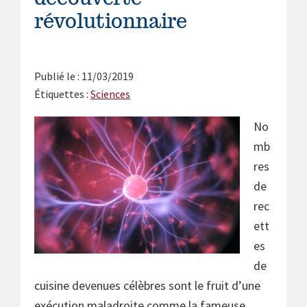
révolutionnaire
Publié le : 11/03/2019
Étiquettes :
Sciences
No
mb
res
de
rec
ett
es
de
cuisine devenues célèbres sont le fruit d’une
exécution maladroite comme la fameuse