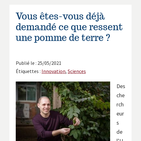
Vous êtes-vous déjà
demandé ce que ressent
une pomme de terre ?
Publié le : 25/05/2021
Étiquettes :
Innovation
,
Sciences
Des
che
rch
eur
s
de
l’U