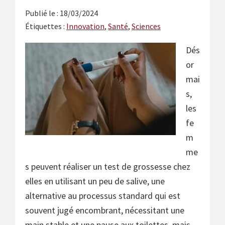
Publié le : 18/03/2024
Étiquettes :
Innovation
,
Santé
,
Sciences
Dés
or
mai
s,
les
fe
m
me
s peuvent réaliser un test de grossesse chez
elles en utilisant un peu de salive, une
alternative au processus standard qui est
souvent jugé encombrant, nécessitant une
main stable et une pause aux toilettes, mais