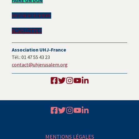
FAIRE UN DON
latérale
DEVENIR MEMBRE
principale
NEWSLETTER
Association UHJ-France
Tél.: 01 47 55 43 23
contact@uhjerusalem.org
Footer
MENTIONS LÉGALES