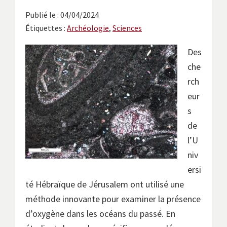
avec
Publié le : 04/04/2024
les
Étiquettes :
Archéologie
,
Sciences
instituts
européens.
Des
che
rch
eur
s
de
l’U
niv
ersi
té Hébraïque de Jérusalem ont utilisé une
méthode innovante pour examiner la présence
d’oxygène dans les océans du passé. En